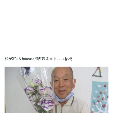
和が家×＆house×河西農園＝トルコ桔梗