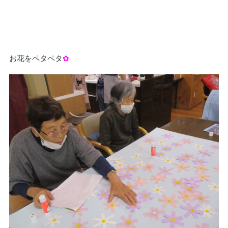
お花をペタペタ
✿