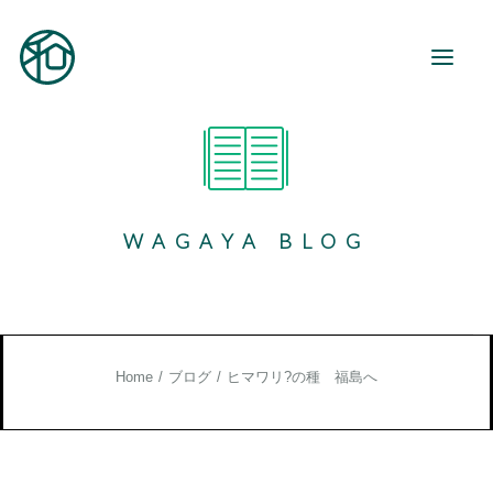
和が家とは
ご利用案内
WAGAYA BLOG
事業所紹介
地域活動
和が家で働く
お知らせ
Home
ブログ
ヒマワリ?の種 福島へ
ブログ
お役立ち情報
お問い合わせ