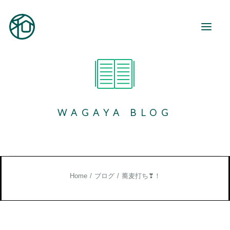
和が家とは
ご利用案内
WAGAYA BLOG
事業所紹介
地域活動
和が家で働く
お知らせ
Home
ブログ
蕎麦打ち❣！
ブログ
お役立ち情報
お問い合わせ