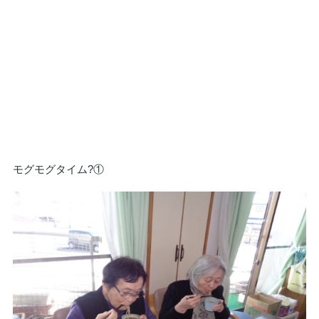
モグモグタイム?①