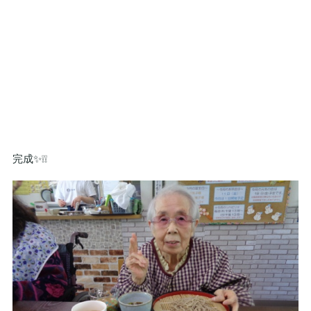
完成✨❕❕