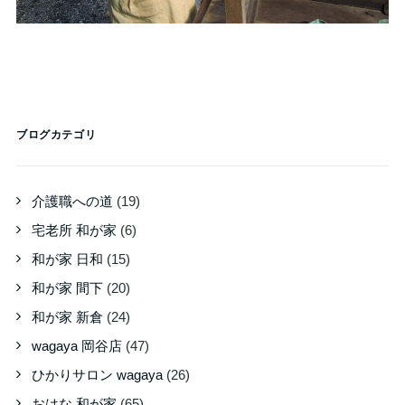
ブログカテゴリ
介護職への道
(19)
宅老所 和が家
(6)
和が家 日和
(15)
和が家 間下
(20)
和が家 新倉
(24)
wagaya 岡谷店
(47)
ひかりサロン wagaya
(26)
おはな 和が家
(65)