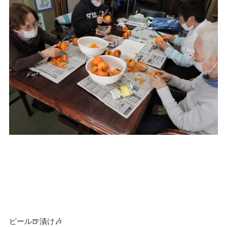
ビール🍺漬け🎶