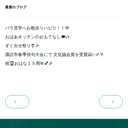
最新のブログ
バラ見学へお散歩リハビリ！！🌹
おばあキッチンのおもてなし🍽️🎶
ずく出せ祭り🎐🎉
諏訪市春季俳句大会にて 文化協会賞を受賞🤗✨🎉🏅
祝🏆おはな１５周年💕🎉