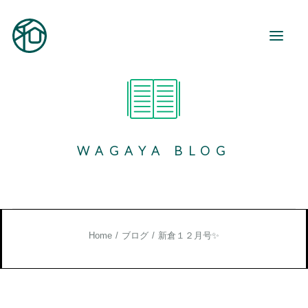
和が家とは
ご利用案内
WAGAYA BLOG
事業所紹介
地域活動
和が家で働く
お知らせ
Home
ブログ
新倉１２月号✨
ブログ
お役立ち情報
お問い合わせ