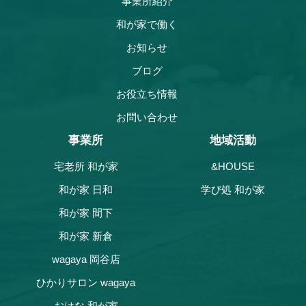
事業所紹介
和が家で働く
お知らせ
ブログ
お役立ち情報
お問い合わせ
事業所
地域活動
宅老所 和が家
&HOUSE
和が家 日和
学び処 和が家
和が家 間下
和が家 新倉
wagaya 岡谷店
ひかりサロン wagaya
おはな 和が家