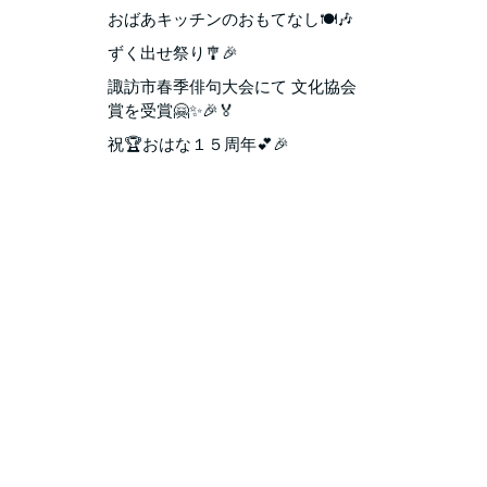
おばあキッチンのおもてなし🍽️🎶
ずく出せ祭り🎐🎉
諏訪市春季俳句大会にて 文化協会
賞を受賞🤗✨🎉🏅
祝🏆おはな１５周年💕🎉