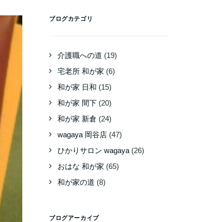
ブログカテゴリ
介護職への道
(19)
宅老所 和が家
(6)
和が家 日和
(15)
和が家 間下
(20)
和が家 新倉
(24)
wagaya 岡谷店
(47)
ひかりサロン wagaya
(26)
おはな 和が家
(65)
和が家の道
(8)
ブログアーカイブ