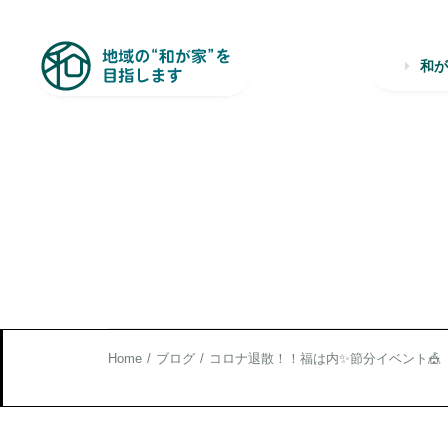
和
Home
ブログ
コロナ退散！！福は内✨節分イベント🎪