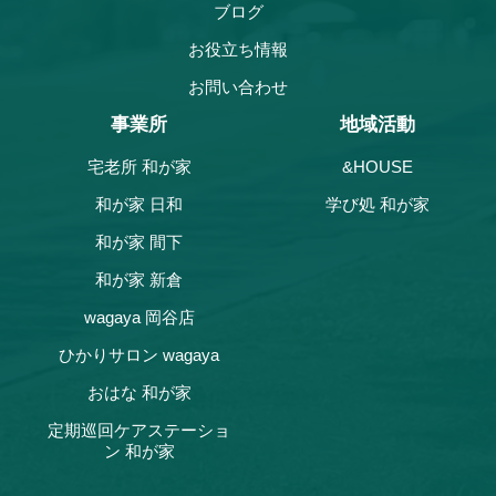
ブログ
お役立ち情報
お問い合わせ
事業所
地域活動
宅老所 和が家
&HOUSE
和が家 日和
学び処 和が家
和が家 間下
和が家 新倉
wagaya 岡谷店
ひかりサロン wagaya
おはな 和が家
定期巡回ケアステーショ
ン 和が家