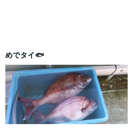
めでタイ🐟