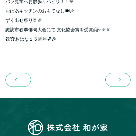
バラ見学へお散歩リハビリ！！🌹
おばあキッチンのおもてなし🍽️🎶
ずく出せ祭り🎐🎉
諏訪市春季俳句大会にて 文化協会賞を受賞🤗✨🎉🏅
祝🏆おはな１５周年💕🎉