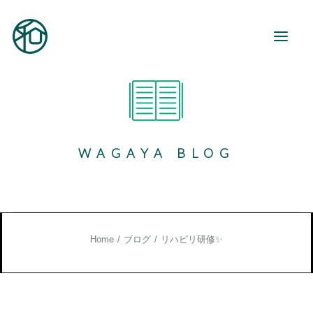
和が家とは
ご利用案内
WAGAYA BLOG
事業所紹介
地域活動
和が家で働く
お知らせ
Home
ブログ
リハビリ研修✨
ブログ
お役立ち情報
お問い合わせ