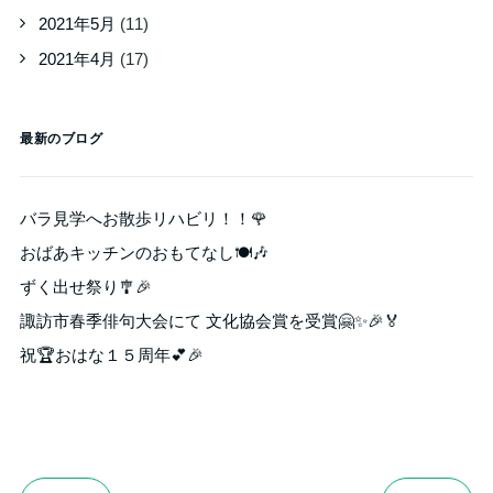
2021年5月
(11)
2021年4月
(17)
最新のブログ
バラ見学へお散歩リハビリ！！🌹
おばあキッチンのおもてなし🍽️🎶
ずく出せ祭り🎐🎉
諏訪市春季俳句大会にて 文化協会賞を受賞🤗✨🎉🏅
祝🏆おはな１５周年💕🎉