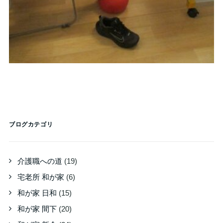
ブログカテゴリ
介護職への道
(19)
宅老所 和が家
(6)
和が家 日和
(15)
和が家 間下
(20)