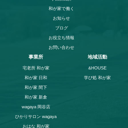
和が家で働く
お知らせ
ブログ
お役立ち情報
お問い合わせ
事業所
地域活動
宅老所 和が家
&HOUSE
和が家 日和
学び処 和が家
和が家 間下
和が家 新倉
wagaya 岡谷店
ひかりサロン wagaya
おはな 和が家