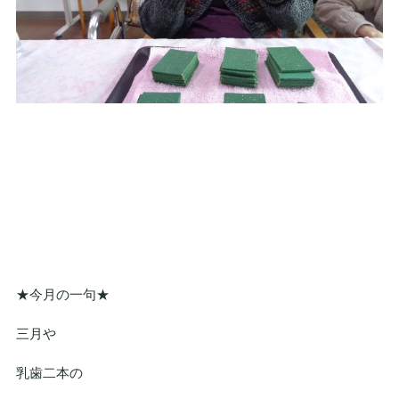
★今月の一句★
三月や
乳歯二本の