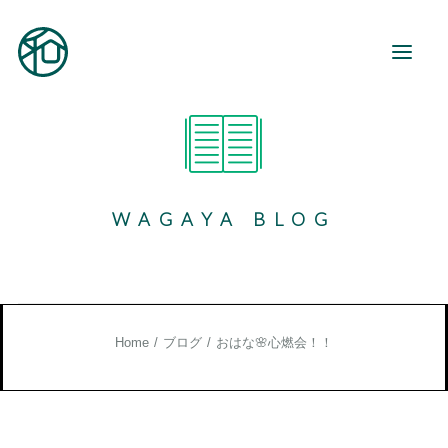
和が家とは
ご利用案内
WAGAYA BLOG
事業所紹介
地域活動
和が家で働く
お知らせ
Home
ブログ
おはな🌸心燃会！！
ブログ
お役立ち情報
お問い合わせ