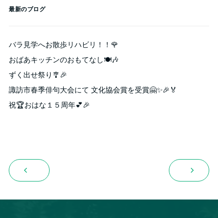
最新のブログ
バラ見学へお散歩リハビリ！！🌹
おばあキッチンのおもてなし🍽️🎶
ずく出せ祭り🎐🎉
諏訪市春季俳句大会にて 文化協会賞を受賞🤗✨🎉🏅
祝🏆おはな１５周年💕🎉