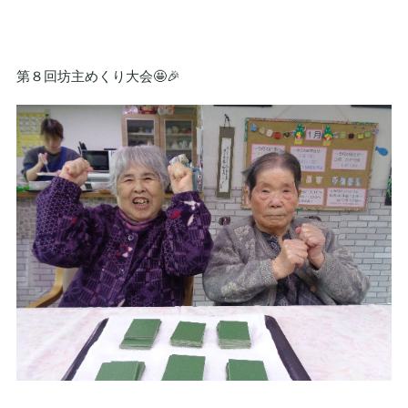
第８回坊主めくり大会🤩🎉