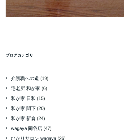
ブログカテゴリ
介護職への道
(19)
宅老所 和が家
(6)
和が家 日和
(15)
和が家 間下
(20)
和が家 新倉
(24)
wagaya 岡谷店
(47)
ひかりサロン wagaya
(26)