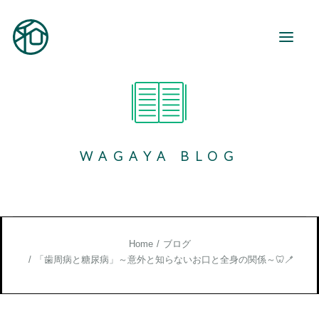
和が家とは
ご利用案内
WAGAYA BLOG
事業所紹介
地域活動
和が家で働く
お知らせ
Home
ブログ
ブログ
「歯周病と糖尿病」～意外と知らないお口と全身の関係～🦷🪥
お役立ち情報
お問い合わせ