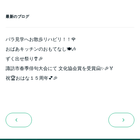
最新のブログ
バラ見学へお散歩リハビリ！！🌹
おばあキッチンのおもてなし🍽️🎶
ずく出せ祭り🎐🎉
諏訪市春季俳句大会にて 文化協会賞を受賞🤗✨🎉🏅
祝🏆おはな１５周年💕🎉