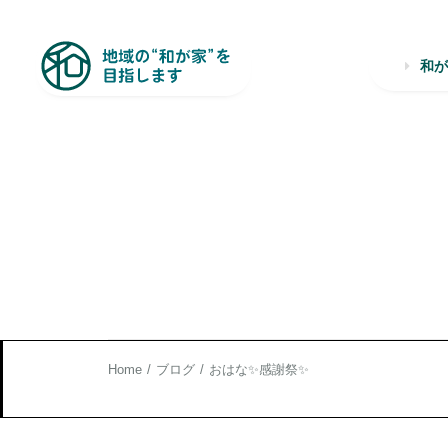
和
Home
ブログ
おはな✨感謝祭✨