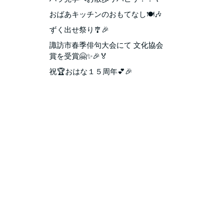
おばあキッチンのおもてなし🍽️🎶
ずく出せ祭り🎐🎉
諏訪市春季俳句大会にて 文化協会
賞を受賞🤗✨🎉🏅
祝🏆おはな１５周年💕🎉