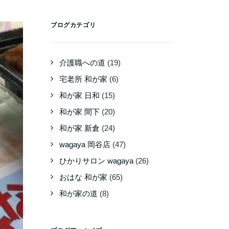
ブログカテゴリ
介護職への道
(19)
宅老所 和が家
(6)
和が家 日和
(15)
和が家 間下
(20)
和が家 新倉
(24)
wagaya 岡谷店
(47)
ひかりサロン wagaya
(26)
おはな 和が家
(65)
和が家の道
(8)