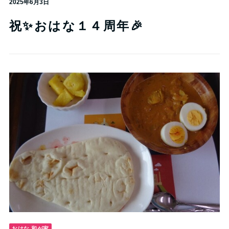
2025年6月3日
祝✨おはな１４周年🎉
おはな 和が家