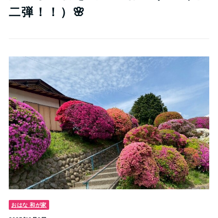
二弾！！）🌸
おはな 和が家