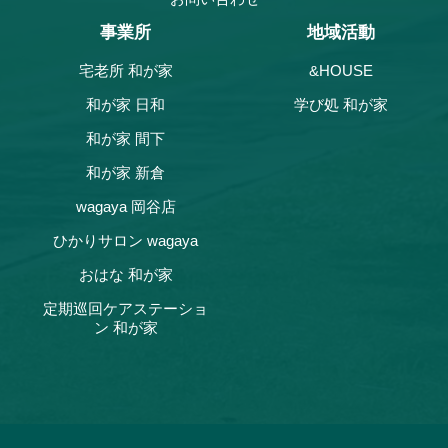
事業所
地域活動
宅老所 和が家
&HOUSE
和が家 日和
学び処 和が家
和が家 間下
和が家 新倉
wagaya 岡谷店
ひかりサロン wagaya
おはな 和が家
定期巡回ケアステーショ
ン 和が家