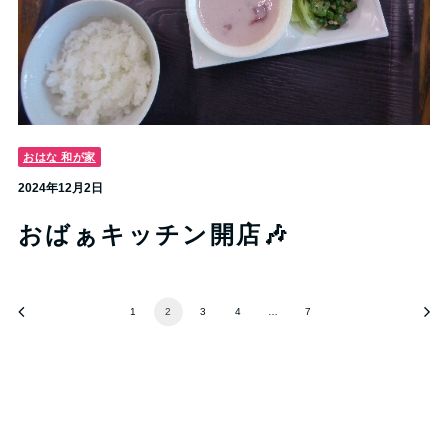
おはな 和が家
2024年12月2日
おばぁキッチン開店🎶
1
2
3
4
…
7