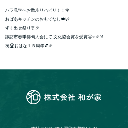
バラ見学へお散歩リハビリ！！🌹
おばあキッチンのおもてなし🍽️🎶
ずく出せ祭り🎐🎉
諏訪市春季俳句大会にて 文化協会賞を受賞🤗✨🎉🏅
祝🏆おはな１５周年💕🎉