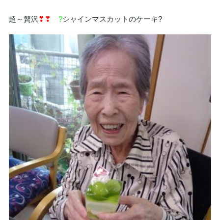
超～贅沢
❣❣
?
シャインマスカットのケーキ?