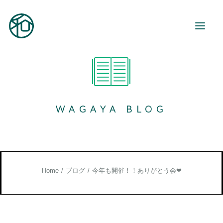
和が家とは
ご利用案内
WAGAYA BLOG
事業所紹介
地域活動
和が家で働く
お知らせ
Home
ブログ
今年も開催！！ありがとう会❤
ブログ
お役立ち情報
お問い合わせ