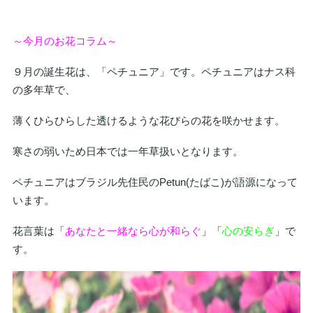
～今月のお花コラム～
９月の誕生花は、「ペチュニア」です。ペチュニアはナス科
の多年草で、
薄くひらひらした透けるような花びらの花を咲かせます。
寒さの弱いため日本では一年草扱いとなります。
ペチュニアはブラジル先住民のPetun(たばこ)が語源になって
います。
花言葉は「
あなたと一緒なら心が和らぐ
」「
心の安らぎ
」で
す。