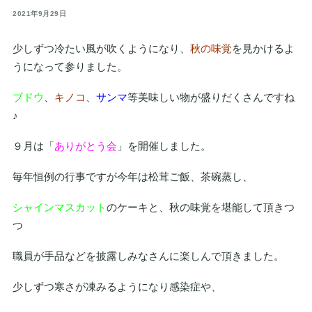
2021年9月29日
少しずつ冷たい風が吹くようになり、
秋の味覚
を見かけるよ
うになって参りました。
ブドウ
、
キノコ
、
サンマ
等美味しい物が盛りだくさんですね
♪
９月は「
ありがとう会
」を開催しました。
毎年恒例の行事ですが今年は松茸ご飯、茶碗蒸し、
シャインマスカット
のケーキと、秋の味覚を堪能して頂きつ
つ
職員が手品などを披露しみなさんに楽しんで頂きました。
少しずつ寒さが凍みるようになり感染症や、