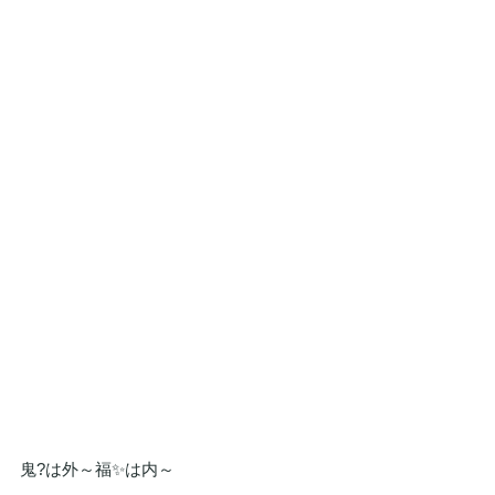
鬼?は外～福✨は内～