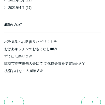
2021年5月
(11)
2021年4月
(17)
最新のブログ
バラ見学へお散歩リハビリ！！🌹
おばあキッチンのおもてなし🍽️🎶
ずく出せ祭り🎐🎉
諏訪市春季俳句大会にて 文化協会賞を受賞🤗✨🎉🏅
祝🏆おはな１５周年💕🎉