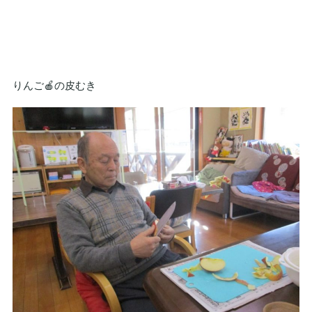
りんご🍎の皮むき