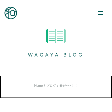
和が家とは
ご利用案内
WAGAYA BLOG
事業所紹介
地域活動
和が家で働く
お知らせ
Home
ブログ
春だｰｰｰ！！
ブログ
お役立ち情報
お問い合わせ