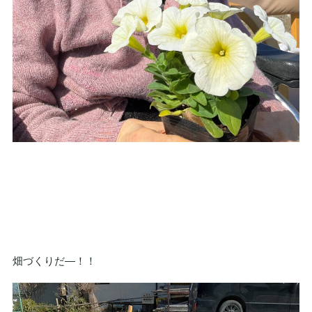
畑づくりだ—！！